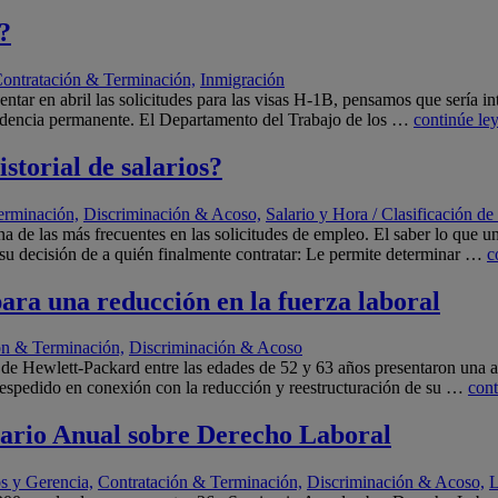
?
ontratación & Terminación,
Inmigración
tar en abril las solicitudes para las visas H-1B, pensamos que sería in
sidencia permanente. El Departamento del Trabajo de los …
continúe le
istorial de salarios?
erminación,
Discriminación & Acoso,
Salario y Hora / Clasificación d
una de las más frecuentes en las solicitudes de empleo. El saber lo que
 su decisión de a quién finalmente contratar: Le permite determinar …
c
ra una reducción en la fuerza laboral
ón & Terminación,
Discriminación & Acoso
e Hewlett-Packard entre las edades de 52 y 63 años presentaron una a
 despedido en conexión con la reducción y reestructuración de su …
cont
nario Anual sobre Derecho Laboral
s y Gerencia,
Contratación & Terminación,
Discriminación & Acoso,
L