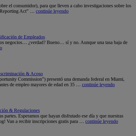
bre el consumidor), para que lleven a cabo investigaciones sobre los
t Reporting Act” …
continúe leyendo
sificación de Empleados
ra los negocios… ¿verdad? Bueno… sí y no. Aunque una tasa baja de
do
scriminación & Acoso
portunity Commission”) presentó una demanda federal en Miami,
citantes de empleo mayores de edad en 35 …
continúe leyendo
ación & Regulaciones
as partes. Esperamos que hayan disfrutado ese día y que nuestras
og! Van a recibir inscripciones gratis para …
continúe leyendo