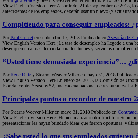
Por
Ingrid Ponce
y Stearns Weaver Miller en
octubre 10, 2018
Public
View English Version Here A partir del 21 de septiembre de 2018, los 
antecedentes de los empleados, deberán usar un nuevo (y actualizad
Compitiendo para conseguir empleados: 
Por
Paul Crucet
en
septiembre 17, 2018
Publicado en
Asesoría de Em
View English Version Here ¡La tasa de desempleo ha llegado a una ba
desempleo crea más demanda para los bienes y servicios que ofrecen 
“Usted tiene demasiada experiencia”… ¿di
Por
Rene Ruiz
y Stearns Weaver Miller en
mayo 31, 2018
Publicado
View English Version Here En enero del 2015, la Comisión de Opor
Florida, contra Seasons 52, una cadena nacional de restaurantes. La
Principales puntos a recordar de nuestro
Por Stearns Weaver Miller en
mayo 31, 2018
Publicado en
Contratac
View English Version Here ¡Hemos realizado otro fructífero Seminario!
presentaciones les hayan brindado ideas que fueron oportunas, valiosas
¿Sabe usted lo que sus empleados quieren 