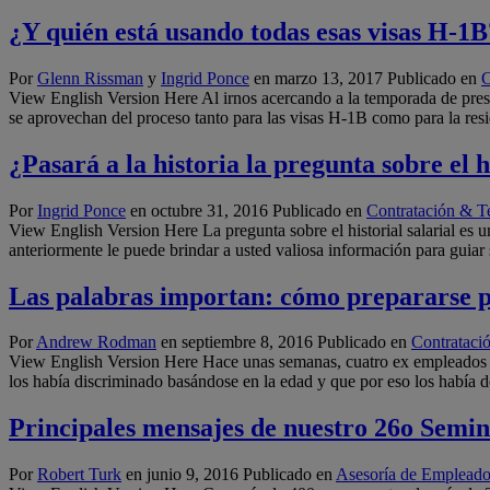
¿Y quién está usando todas esas visas H-1B
Por
Glenn Rissman
y
Ingrid Ponce
en
marzo 13, 2017
Publicado en
C
View English Version Here Al irnos acercando a la temporada de presen
se aprovechan del proceso tanto para las visas H-1B como para la re
¿Pasará a la historia la pregunta sobre el h
Por
Ingrid Ponce
en
octubre 31, 2016
Publicado en
Contratación & T
View English Version Here La pregunta sobre el historial salarial es 
anteriormente le puede brindar a usted valiosa información para guiar
Las palabras importan: cómo prepararse pa
Por
Andrew Rodman
en
septiembre 8, 2016
Publicado en
Contrataci
View English Version Here Hace unas semanas, cuatro ex empleados d
los había discriminado basándose en la edad y que por eso los había
Principales mensajes de nuestro 26o Semi
Por
Robert Turk
en
junio 9, 2016
Publicado en
Asesoría de Empleado