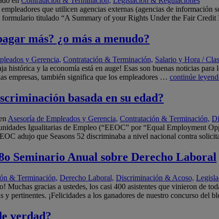
ado en
Contratación & Terminación,
Legislación & Regulaciones
empleadores que utilicen agencias externas (agencias de información so
o) formulario titulado “A Summary of your Rights Under the Fair Credi
¿pagar más? ¿o más a menudo?
pleados y Gerencia,
Contratación & Terminación,
Salario y Hora / Cla
ja histórica y la economía está en auge! Esas son buenas noticias pa
las empresas, también significa que los empleadores …
continúe leyen
scriminación basada en su edad?
 en
Asesoría de Empleados y Gerencia,
Contratación & Terminación,
Di
tunidades Igualitarias de Empleo (“EEOC” por “Equal Employment Op
 EEOC adujo que Seasons 52 discriminaba a nivel nacional contra soli
 28o Seminario Anual sobre Derecho Laboral
ión & Terminación,
Derecho Laboral,
Discriminación & Acoso,
Legisl
 Muchas gracias a ustedes, los casi 400 asistentes que vinieron de tod
 y pertinentes. ¡Felicidades a los ganadores de nuestro concurso del bl
de verdad?