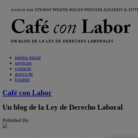
página inicial
servicios
contacto
acerca de
English
Café
con
Labor
Un
blog
de
la
Ley
de
Derecho
Laboral
Published By