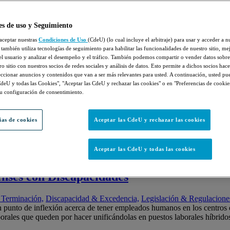
ción & Terminación
es de uso y Seguimiento
aceptar nuestras
Condiciones de Uso
(CdeU) (lo cual incluye el arbitraje) para usar y acceder a n
 también utiliza tecnologías de seguimiento para habilitar las funcionalidades de nuestro sitio, mej
cen al asunto del “uso de los baños” de nu
el usuario y analizar el desempeño y el tráfico. También podemos compartir o vender datos sobre
o sitio con nuestros socios de redes sociales y análisis de datos. Esto permite a dichos socios hac
cado en
Contratación & Terminación,
Discriminación & Acoso,
Legisl
leccionar anuncios y contenidos que van a ser más relevantes para usted. A continuación, usted pu
e personas transgenéricas llegó ante la Corte Suprema de los Estados
CdeU y todas las Cookies", "Aceptar las CdeU y rechazar las cookies" o en "Preferencias de cookie
 VII de la Ley de Derechos Civiles de 1964, que prohíbe …
continúe le
su configuración de consentimiento.
erecho Laboral” Ideas Principales
ias de cookies
Aceptar las CdeU y rechazar las cookies
ión & Terminación,
Discriminación & Acoso,
Manual del Empleado & P
ntar en la Serie IMPACT de la Cámara de Comercio de Coral Gables: “
Aceptar las CdeU y todas las cookies
s que abarcaban varios sectores. Para aquellos de ustedes que no pudi
enses con Discapacidades
 Terminación,
Discapacidad & Excedencia,
Legislación & Regulacione
 punto de inflexión acerca de tener empleados humanos en los centros de
borales que queden por hacer unificándolas en puestos laborales híbri