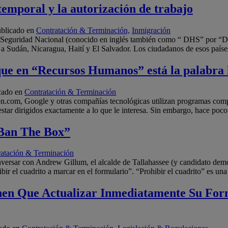
 temporal y la autorización de trabajo
blicado en
Contratación & Terminación,
Inmigración
 Seguridad Nacional (conocido en inglés también como “ DHS” por “De
) a Sudán, Nicaragua, Haití y El Salvador. Los ciudadanos de esos paí
 que en “Recursos Humanos” está la palabr
cado en
Contratación & Terminación
com, Google y otras compañías tecnológicas utilizan programas computa
tar dirigidos exactamente a lo que le interesa. Sin embargo, hace po
“Ban The Box”
atación & Terminación
rsar con Andrew Gillum, el alcalde de Tallahassee (y candidato demócr
ir el cuadrito a marcar en el formulario”. “Prohibir el cuadrito” es u
nen Que Actualizar Inmediatamente Su Fo