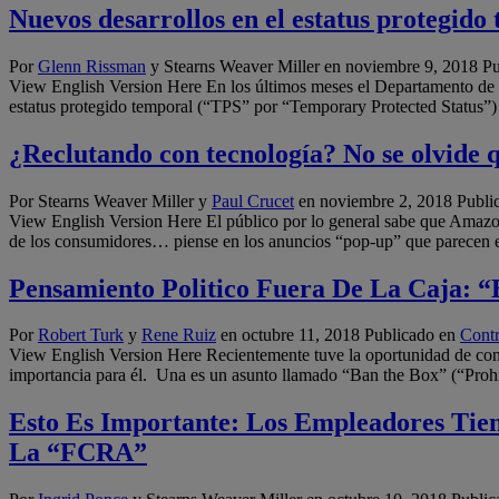
Nuevos desarrollos en el estatus protegido
Por
Glenn Rissman
y Stearns Weaver Miller en
noviembre 9, 2018
Pu
View English Version Here En los últimos meses el Departamento de
estatus protegido temporal (“TPS” por “Temporary Protected Status”
¿Reclutando con tecnología? No se olvide
Por Stearns Weaver Miller y
Paul Crucet
en
noviembre 2, 2018
Publi
View English Version Here El público por lo general sabe que Amazon.
de los consumidores… piense en los anuncios “pop-up” que parecen es
Pensamiento Politico Fuera De La Caja: 
Por
Robert Turk
y
Rene Ruiz
en
octubre 11, 2018
Publicado en
Contr
View English Version Here Recientemente tuve la oportunidad de conve
importancia para él. Una es un asunto llamado “Ban the Box” (“Prohib
Esto Es Importante: Los Empleadores Tie
La “FCRA”