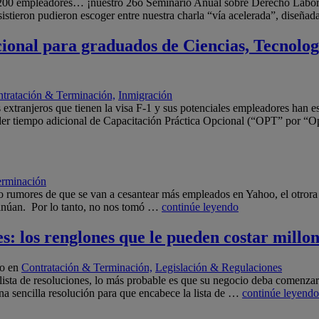
0 empleadores… ¡nuestro 26o Seminario Anual sobre Derecho Laboral f
asistieron pudieron escoger entre nuestra charla “vía acelerada”, diseñ
ional para graduados de Ciencias, Tecnolo
tratación & Terminación,
Inmigración
xtranjeros que tienen la visa F-1 y sus potenciales empleadores han esta
er tiempo adicional de Capacitación Práctica Opcional (“OPT” por “Op
erminación
 rumores de que se van a cesantear más empleados en Yahoo, el otrora g
ntinúan. Por lo tanto, no nos tomó …
continúe leyendo
s: los renglones que le pueden costar millon
o en
Contratación & Terminación,
Legislación & Regulaciones
ta de resoluciones, lo más probable es que su negocio deba comenzarlo 
na sencilla resolución para que encabece la lista de …
continúe leyendo