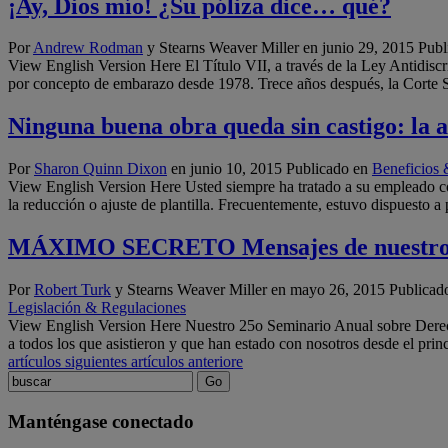
¡Ay, Dios mío! ¿Su póliza dice… qué?
Por
Andrew Rodman
y Stearns Weaver Miller en
junio 29, 2015
Publ
View English Version Here El Título VII, a través de la Ley Antidis
por concepto de embarazo desde 1978. Trece años después, la Corte S
Ninguna buena obra queda sin castigo: la 
Por
Sharon Quinn Dixon
en
junio 10, 2015
Publicado en
Beneficios
View English Version Here Usted siempre ha tratado a su empleado con
la reducción o ajuste de plantilla. Frecuentemente, estuvo dispuesto
MÁXIMO SECRETO Mensajes de nuestro 2
Por
Robert Turk
y Stearns Weaver Miller en
mayo 26, 2015
Publicad
Legislación & Regulaciones
View English Version Here Nuestro 25o Seminario Anual sobre Derech
a todos los que asistieron y que han estado con nosotros desde el pri
artículos siguientes
artículos anteriore
Manténgase conectado