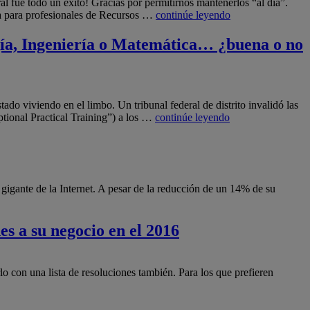
ue todo un éxito! Gracias por permitirnos mantenerlos “al día”.
ada para profesionales de Recursos …
continúe leyendo
gía, Ingeniería o Matemática… ¿buena o no
do viviendo en el limbo. Un tribunal federal de distrito invalidó las
tional Practical Training”) a los …
continúe leyendo
igante de la Internet. A pesar de la reducción de un 14% de su
es a su negocio en el 2016
con una lista de resoluciones también. Para los que prefieren