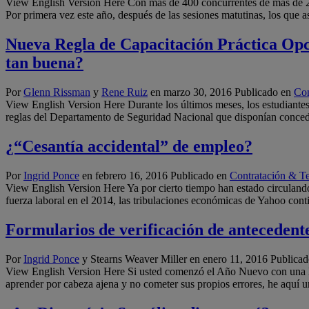
View English Version Here Con más de 400 concurrentes de más de 20
Por primera vez este año, después de las sesiones matutinas, los que 
Nueva Regla de Capacitación Práctica Opc
tan buena?
Por
Glenn Rissman
y
Rene Ruiz
en
marzo 30, 2016
Publicado en
Con
View English Version Here Durante los últimos meses, los estudiantes e
reglas del Departamento de Seguridad Nacional que disponían conced
¿“Cesantía accidental” de empleo?
Por
Ingrid Ponce
en
febrero 16, 2016
Publicado en
Contratación & T
View English Version Here Ya por cierto tiempo han estado circulando
fuerza laboral en el 2014, las tribulaciones económicas de Yahoo co
Formularios de verificación de antecedente
Por
Ingrid Ponce
y Stearns Weaver Miller en
enero 11, 2016
Publicad
View English Version Here Si usted comenzó el Año Nuevo con una lis
aprender por cabeza ajena y no cometer sus propios errores, he aquí u