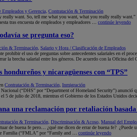
e Empleados y Gerencia,
Contratación & Terminación
lly really want. So, tell me what you want, what you really really want
uesta tras encuesta de empleados y empleadores …
continúe leyendo
odavía se pregunta eso?
ción & Terminación,
Salario y Hora / Clasificación de Empleados
rohibir el uso de preguntas sobre antecedentes salariales en el proce
errar la brecha salarial entre los géneros. De acuerdo con la Oficina de
es hondureños y nicaragüenses con “TPS”
en
Contratación & Terminación,
Inmigración
d Nacional (“DHS” por “Department of Homeland Security”) anunció q
a el 5 de julio de 2018, mientras el Gobierno de los Estados Unidos dec
gana una reclamación por retaliación basad
tratación & Terminación,
Discriminación & Acoso,
Manual del Emplea
tuar de buena fe pero… ¿qué me dicen de errar de buena fe? ¿Puede un 
o de Familia (“FMLA” por “Family and …
continúe leyendo