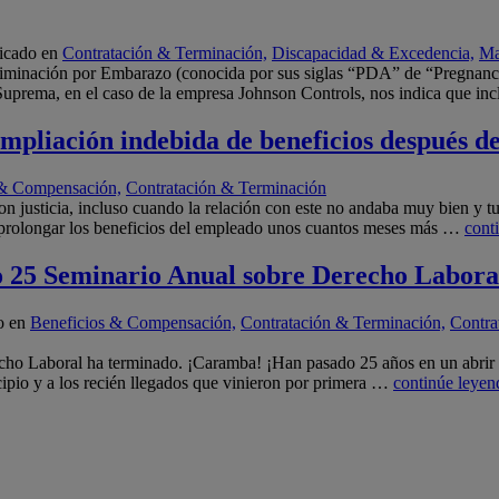
icado en
Contratación & Terminación,
Discapacidad & Excedencia,
Ma
criminación por Embarazo (conocida por sus siglas “PDA” de “Pregnanc
uprema, en el caso de la empresa Johnson Controls, nos indica que inc
ampliación indebida de beneficios después d
 & Compensación,
Contratación & Terminación
 justicia, incluso cuando la relación con este no andaba muy bien y t
 a prolongar los beneficios del empleado unos cuantos meses más …
cont
5 Seminario Anual sobre Derecho Labora
o en
Beneficios & Compensación,
Contratación & Terminación,
Contra
o Laboral ha terminado. ¡Caramba! ¡Han pasado 25 años en un abrir y 
ncipio y a los recién llegados que vinieron por primera …
continúe leyen