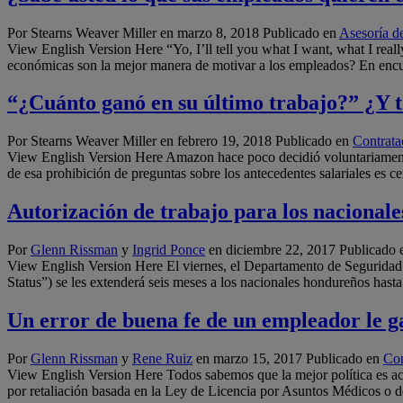
Por Stearns Weaver Miller en
marzo 8, 2018
Publicado en
Asesoría d
View English Version Here “Yo, I’ll tell you what I want, what I rea
económicas son la mejor manera de motivar a los empleados? En enc
“¿Cuánto ganó en su último trabajo?” ¿Y t
Por Stearns Weaver Miller en
febrero 19, 2018
Publicado en
Contrata
View English Version Here Amazon hace poco decidió voluntariamente p
de esa prohibición de preguntas sobre los antecedentes salariales es c
Autorización de trabajo para los nacional
Por
Glenn Rissman
y
Ingrid Ponce
en
diciembre 22, 2017
Publicado 
View English Version Here El viernes, el Departamento de Segurida
Status”) se les extenderá seis meses a los nacionales hondureños hast
Un error de buena fe de un empleador le 
Por
Glenn Rissman
y
Rene Ruiz
en
marzo 15, 2017
Publicado en
Con
View English Version Here Todos sabemos que la mejor política es ac
por retaliación basada en la Ley de Licencia por Asuntos Médicos 