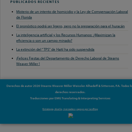
PUBLICADOS RECIENTES
Misterio de un intento de homicidio y la Ley de Compensación Laboral
de Florida
El pronóstico podrá ser ligero, pero no la preparación para el huracán
La inteligencia artificial y los Recursos Humanos: ¿Maximizan la
eficiencia o son un campo minado?
La extinción del “TPS” de Haití ha sido suspendida
¡Felices Fiestas del Departamento de Derecho Laboral de Stearns
Weaver Miller !
Derechos de autor 2026 Stearns Weaver Miller Weissler Alhadeff & Sitterson, P.A. Todos l
derechos reservados.
Traducciones por EMG Translating & Interpreting Services
Estrategia, diseño, mercadeo y apoyo por
LexBlog