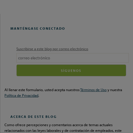
POST
POST
POST
ON
LINKEDIN
MANTÉNGASE CONECTADO
Suscribirse a este blog por correo electrónico
Your
website
url
Al llenar este formulario, usted acepta nuestros
Términos de Uso
y nuestra
Política de Privacidad
.
ACERCA DE ESTE BLOG
Como ofrece percepciones y comentarios acerca de temas actuales
relacionados con las leyes laborales y de contratación de empleados, este