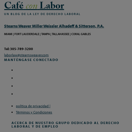
Café
con
Labor
UN
BLOG
DE
LA
LEY
DE
DERECHO
LABORAL
Stearns Weaver Miller Weissler Alhadeff & Sitterson, P.A.
MIAMI
FORT LAUDERDALE
TAMPA
TALLAHASSEE
CORAL GABLES
Tel: 305-789-3200
laborlaw@stearnsweaver.com
MANTÉNGASE CONECTADO
política de privacidad |
Términos y Condiciones
ACERCA DE NUESTRO GRUPO DEDICADO AL DERECHO
LABORAL Y DE EMPLEO