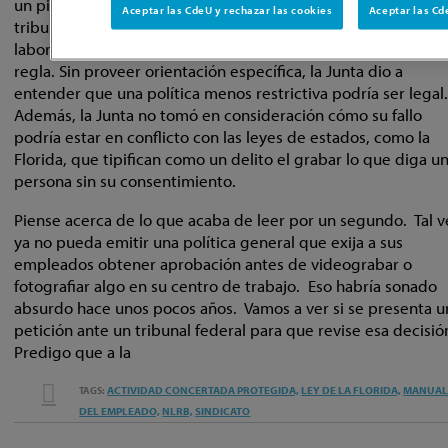
un piquete o grabar pruebas que se vayan a presentar ante
Aceptar las CdeU y rechazar las cookies
tribunales administrativos o judiciales con respecto a asunto
laborales”. Por fin, le ordenó a Whole Foods que revocara la
regla. Sin proveer orientación específica, la Junta dio a
entender que una política menos restrictiva podría ser legal
Además, la Junta no tomó en consideración cómo su fallo
podría estar en conflicto con las leyes de estados, como la
Florida, que tipifican como un delito el grabar lo que diga u
persona sin su consentimiento.
Piense acerca de lo que acaba de leer por un segundo. Tal v
ya no pueda emitir una política general que exija a sus
empleados obtener aprobación antes de videograbar o
fotografiar algo en su centro de trabajo. Eso habría sonado
absurdo hace unos pocos años. Vamos a ver si se presenta u
petición ante un tribunal federal para que revise esa decisió
Predigo que a la
EMAIL
ACTIVIDAD CONCERTADA PROTEGIDA,
LEY DE LA FLORIDA,
MANUA
TAGS:
TWEET
LIKE
SHARE
THIS
DEL EMPLEADO,
NLRB,
SINDICATO
THIS
THIS
THIS
POST