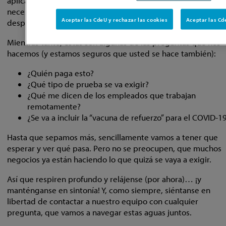
aplicables que den tiempo libre para el tiempo que sea
necesario para que los empleados se vacunen o se recupere
Aceptar las CdeU y rechazar las cookies
después de recibir la vacuna.
Mientras tanto, estas son algunas de las preguntas que nos
hacemos (y estamos seguros que usted se hace también):
¿Quién paga esto?
¿Qué tipo de prueba se va exigir?
¿Qué me dicen de los empleados que trabajan
remotamente?
¿Se va a incluir la “vacuna de refuerzo” para el COVID-1
Hasta que sepamos más, sencillamente vamos a tener que
esperar y ver qué pasa. Pero no se preocupen, que muchos
negocios ya están haciendo lo que quizá se vaya a exigir.
Así que respiren profundo y relájense (por ahora)… ¡y
manténganse en sintonía! Y, como siempre, siéntanse en
libertad de contactar a nuestro equipo con cualquier
pregunta, que vamos a navegar estas aguas juntos.