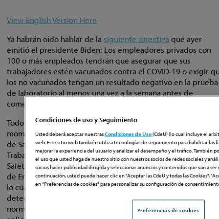
View English Version Here
Ya habrán oído hablar de la
siguiente directiva
que ayer
emitió el presidente Biden: Los empleadores privados con
100 o más empleados tendrán que asegurar que sus
trabajadores estén vacunados contra el COVID-19 o exigir q
los no vacunados tengan un resultado negativo en la prueba
de laboratorio al menos una vez a la semana antes de
comenzar a trabajar.
Condiciones de uso y Seguimiento
Todo el mundo debe respirar profundo y relajarse. En estos
momentos no se exige nada. Se espera que la Administració
Usted deberá aceptar nuestras
Condiciones de Uso
(CdeU) (lo cual incluye el arbi
web. Este sitio web también utiliza tecnologías de seguimiento para habilitar las f
de Salud y Seguridad Ocupacional del Departamento del
mejorar la experiencia del usuario y analizar el desempeño y el tráfico. También
Trabajo (“OSHA” por “Department of Labor’s Occupational
el uso que usted haga de nuestro sitio con nuestros socios de redes sociales y análi
Safety and Health Administration”) emita una Norma Tempor
socios hacer publicidad dirigida y seleccionar anuncios y contenidos que van a ser
de Emergencia (“ETS” por “Emergency Temporary Standard”)
continuación, usted puede hacer clic en "Aceptar las CdeU y todas las Cookies", "Ac
en "Preferencias de cookies" para personalizar su configuración de consentimient
lo cual (con suerte) ayudará a los empleadores aplicables a
determinar qué es obligatorio y cuándo. Prevemos que esa
norma temporal de emergencia va a exigir a los empleadore
Preferencias de cookies