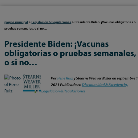
pagina principal
>
Legislación & Regulaciones
>
Presidente Biden: ¡Vacunas obligatorias o
pruebas semanales, o si no…
Presidente Biden: ¡Vacunas
obligatorias o pruebas semanales,
o si no…
Por
Rene Ruiz
y Stearns Weaver Miller en
septiembre 1
2021
Publicado en
Discapacidad & Excedencia,
Legislación & Regulaciones