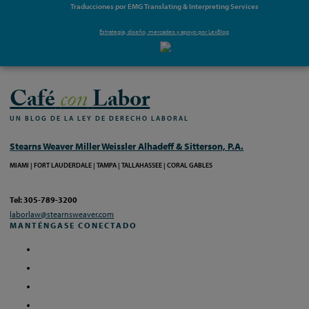
Traducciones por EMG Translating & Interpreting Services
Estrategia, diseño, mercadeo y apoyo por
LexBlog
Café
con
Labor
UN
BLOG
DE
LA
LEY
DE
DERECHO
LABORAL
Stearns Weaver Miller Weissler Alhadeff & Sitterson, P.A.
MIAMI
FORT LAUDERDALE
TAMPA
TALLAHASSEE
CORAL GABLES
Tel: 305-789-3200
laborlaw@stearnsweaver.com
MANTÉNGASE CONECTADO