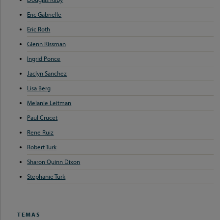
Eric Gabrielle
Eric Roth
Glenn Rissman
Ingrid Ponce
Jaclyn Sanchez
Lisa Berg
Melanie Leitman
Paul Crucet
Rene Ruiz
Robert Turk
Sharon Quinn Dixon
Stephanie Turk
TEMAS