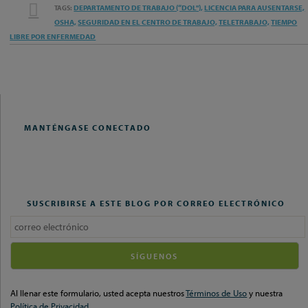
EMAIL
DEPARTAMENTO DE TRABAJO (“DOL"),
LICENCIA PARA AUSENTARSE,
TAGS:
TWEET
LIKE
SHARE
THIS
OSHA,
SEGURIDAD EN EL CENTRO DE TRABAJO,
TELETRABAJO,
TIEMPO
THIS
THIS
THIS
LIBRE POR ENFERMEDAD
POST
POST
POST
POST
ON
LINKEDIN
MANTÉNGASE CONECTADO
SUSCRIBIRSE A ESTE BLOG POR CORREO ELECTRÓNICO
Your
website
url
Al llenar este formulario, usted acepta nuestros
Términos de Uso
y nuestra
Política de Privacidad
.