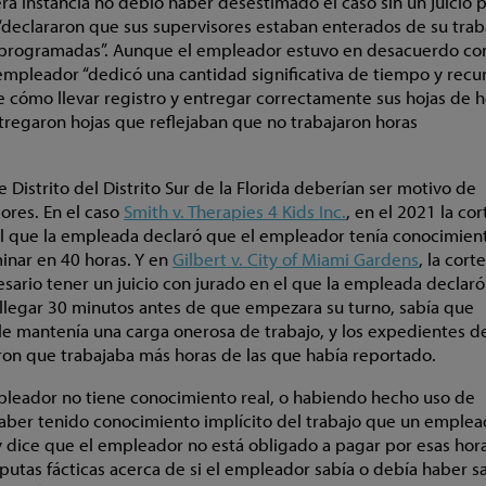
a instancia no debió haber desestimado el caso sin un juicio 
declararon que sus supervisores estaban enterados de su trab
s programadas”. Aunque el empleador estuvo en desacuerdo con
empleador “dedicó una cantidad significativa de tiempo y recu
e cómo llevar registro y entregar correctamente sus hojas de h
tregaron hojas que reflejaban que no trabajaron horas
 Distrito del Distrito Sur de la Florida deberían ser motivo de
ores. En el caso
Smith v. Therapies 4 Kids Inc.
, en el 2021 la cor
el que la empleada declaró que el empleador tenía conocimien
inar en 40 horas. Y en
Gilbert v. City of Miami Gardens
, la corte
sario tener un juicio con jurado en el que la empleada declar
 llegar 30 minutos antes de que empezara su turno, sabía que
le mantenía una carga onerosa de trabajo, y los expedientes d
on que trabajaba más horas de las que había reportado.
pleador no tiene conocimiento real, o habiendo hecho uso de
haber tenido conocimiento implícito del trabajo que un emple
ey dice que el empleador no está obligado a pagar por esas hora
tas fácticas acerca de si el empleador sabía o debía haber s