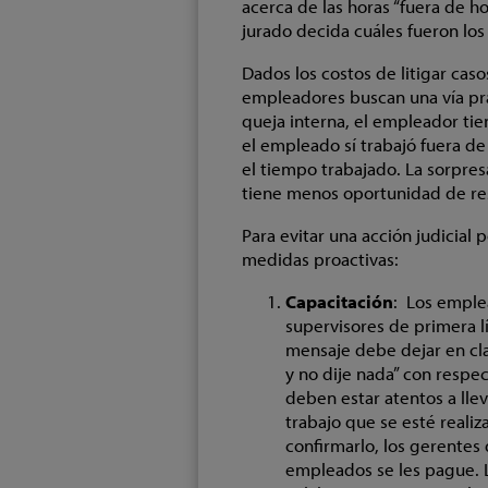
acerca de las horas “fuera de 
jurado decida cuáles fueron los
Dados los costos de litigar cas
empleadores buscan una vía prá
queja interna, el empleador tie
el empleado sí trabajó fuera d
el tiempo trabajado. La sorpre
tiene menos oportunidad de re
Para evitar una acción judicial
medidas proactivas:
Capacitación
: Los emple
supervisores de primera lín
mensaje debe dejar en cla
y no dije nada” con respe
deben estar atentos a lle
trabajo que se esté reali
confirmarlo, los gerentes
empleados se les pague. L