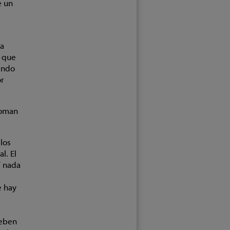
e un
na
e que
ando
or
toman
los
l. El
í nada
e hay
deben