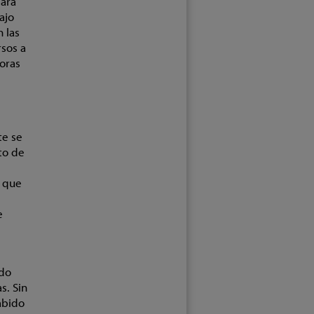
para
ajo
 las
rsos a
oras
te se
to de
ó que
e
ado
s. Sin
abido