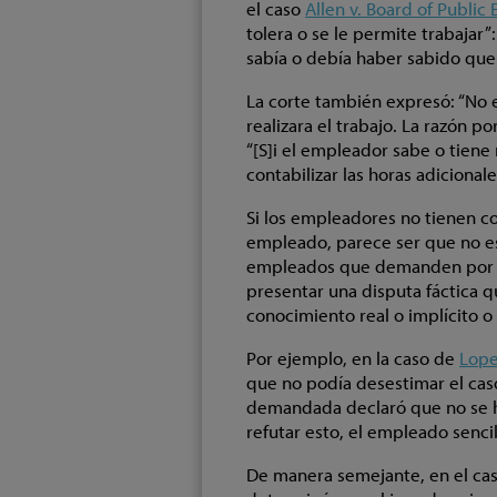
el caso
Allen v. Board of Public
tolera o se le permite trabajar”:
sabía o debía haber sabido que 
La corte también expresó: “No 
realizara el trabajo. La razón p
“[S]i el empleador sabe o tien
contabilizar las horas adicionale
Si los empleadores no tienen co
empleado, parece ser que no es
empleados que demanden por s
presentar una disputa fáctica 
conocimiento real o implícito o 
Por ejemplo, en la caso de
Lope
que no podía desestimar el caso
demandada declaró que no se ha
refutar esto, el empleado senci
De manera semejante, en el ca