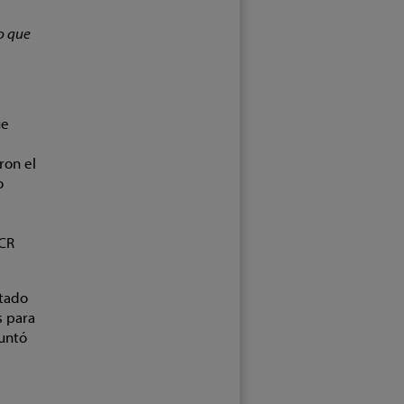
lo que
ue
ron el
o
NCR
stado
s para
guntó