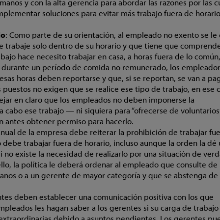
manos y con la alta gerencia para abordar las razones por las c
mplementar soluciones para evitar más trabajo fuera de horario
do
: Como parte de su orientación, al empleado no exento se le
e trabaje solo dentro de su horario y que tiene que comprende
rabajo hace necesito trabajar en casa, a horas fuera de lo común,
a o durante un período de comida no remunerado, los empleado
esas horas deben reportarse y que, si se reportan, se van a pag
s puestos no exigen que se realice ese tipo de trabajo, en ese 
jar en claro que los empleados no deben imponerse la
a cabo ese trabajo — ni siquiera para “ofrecerse de voluntarios
n antes obtener permiso para hacerlo.
anual de la empresa debe reiterar la prohibición de trabajar fu
debe trabajar fuera de horario, incluso aunque la orden la dé
i no existe la necesidad de realizarlo por una situación de ver
llo, la política le deberá ordenar al empleado que consulte de
anos o a un gerente de mayor categoría y que se abstenga de
ntes deben establecer una comunicación positiva con los que
mpleados les hagan saber a los gerentes si su carga de trabajo
 extraordinarias debido a asuntos pendientes. Los gerentes p