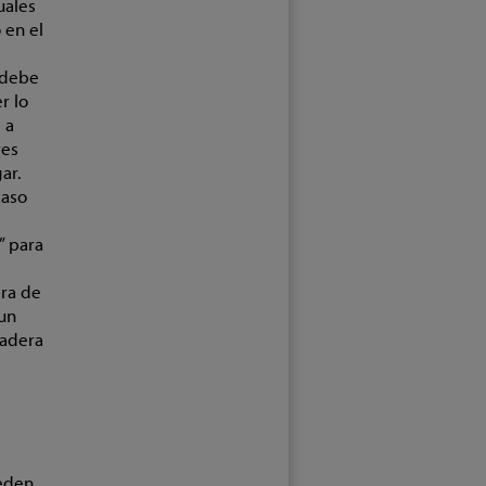
uales
 en el
 debe
r lo
 a
res
ar.
caso
” para
era de
 un
dadera
ueden