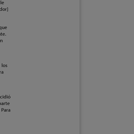
 le
ador]
 que
te.
en
 los
ra
ecidió
parte
 Para