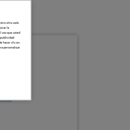
Y
estro sitio web.
orar la
el uso que usted
r publicidad
e hacer clic en
ara personalizar
adas
e
neficios