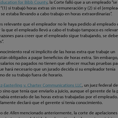
 Education for Bibb County
, la Corte falló que a un empleado “se
 “(1) si trabajó horas extras sin remuneración y (2) si el [emple
se estaba llevando a cabo trabajo en horas extraordinarias”.
es relevante que el empleador no le haya pedido al empleado
or la que el empleado llevó a cabo el trabajo tampoco es relevan
e razones para creer que el empleado sigue trabajando, se deb
s”.
nocimiento real ni implícito de las horas extra que trabaje un
tán obligados a pagar beneficios de horas extra. Sin embargo,
alarios no pagados no tienen que ofrecer muchas pruebas pa
que hará necesario que un jurado decida si su empleador tenía
no de su trabajo fuera de horario.
z-Easterling v. Charter Communications LLC
, un juez federal d
 sino que tenía que enviarlo a juicio, aunque el gerente de la 
bía enterado de las horas extras trabajadas por el empleado.
llamente declaró que el gerente sí tenía conocimiento.
so de
Allen
mencionado anteriormente, la corte de apelaciones