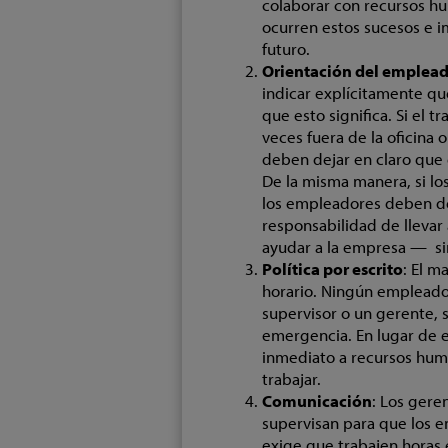
colaborar con recursos hu
ocurren estos sucesos e i
futuro.
Orientación del emplea
indicar explícitamente qu
que esto significa. Si el t
veces fuera de la oficin
deben dejar en claro que 
De la misma manera, si lo
los empleadores deben de
responsabilidad de llevar 
ayudar a la empresa — si
Política por escrito
: El m
horario. Ningún empleado 
supervisor o un gerente, s
emergencia. En lugar de e
inmediato a recursos hum
trabajar.
Comunicación
: Los gere
supervisan para que los e
exige que trabajen horas