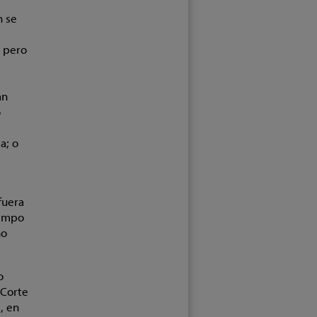
n se
, pero
an
o
a; o
fuera
iempo
no
o
 Corte
, en