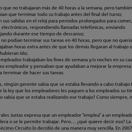
jo que no trabajaran más de 40 horas a la semana, pero tambié
ían que terminar todo su trabajo antes del final del turno;
 sus salidas en el reloj para períodos prolongados para comer
 electrónicos, respondiendo llamadas telefónicas, enviando
ajando durante ese tiempo de descanso;
no podían terminar sus tareas en 40 horas, pero que no querí
ajaban horas extra antes de que los demás llegaran al trabajo 
hubieran ido;
s empleados trabajaban los fines de semana y/o noches en su cas
su empleador y pensaban que ayudaban a mejorar la empresa
a terminar de hacer sus tareas.
s, ningún gerente sabía que se estaba llevando a cabo trabajo 
ge la ley que los empleadores les paguen a los empleados su t
 no sabía que se estaba realizando ese trabajo? Como siempre, 
rales Justas expresa que un empleador “emplea” a un emplead
era o se le permite trabajar. Pero… ¿qué quiere decir eso? La
écimo Circuito lo decidió de una manera muy sencilla. En 2007