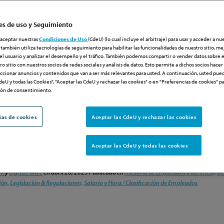
es de uso y Seguimiento
PUBLISHED B
aceptar nuestras
Condiciones de Uso
(CdeU) (lo cual incluye el arbitraje) para usar y acceder a nu
 también utiliza tecnologías de seguimiento para habilitar las funcionalidades de nuestro sitio, mej
el usuario y analizar el desempeño y el tráfico. También podemos compartir o vender datos sobre 
o sitio con nuestros socios de redes sociales y análisis de datos. Esto permite a dichos socios hace
eccionar anuncios y contenidos que van a ser más relevantes para usted. A continuación, usted pued
deU y todas las Cookies", "Aceptar las CdeU y rechazar las cookies" o en "Preferencias de cookies" p
rencia
>
Cómo los gerentes pueden poner freno a las reclamaciones invisibles por horas trabaj
ión de consentimiento.
 pueden poner freno a las
ias de cookies
Aceptar las CdeU y rechazar las cookies
isibles por horas trabajadas fuera d
Aceptar las CdeU y todas las cookies
rk
y
Ingrid Ponce
en
abril 26, 2023
Publicado en
Asesoría de Empleados y Gerencia,
Be
ón,
Legislación & Regulaciones,
Salario y Hora / Clasificación de Empleados