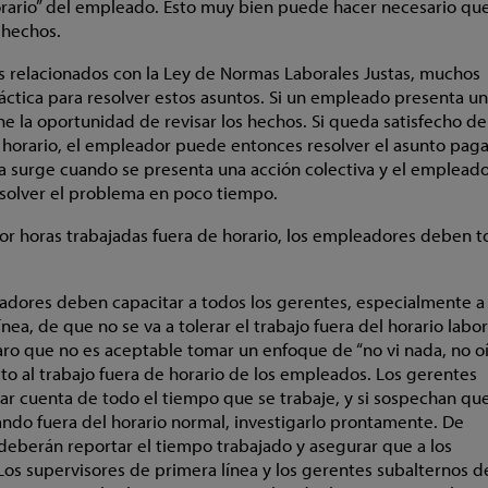
horario” del empleado. Esto muy bien puede hacer necesario qu
 hechos.
os relacionados con la Ley de Normas Laborales Justas, muchos
ctica para resolver estos asuntos. Si un empleado presenta u
ne la oportunidad de revisar los hechos. Si queda satisfecho d
e horario, el empleador puede entonces resolver el asunto pag
sa surge cuando se presenta una acción colectiva y el emplead
solver el problema en poco tiempo.
 por horas trabajadas fuera de horario, los empleadores deben 
adores deben capacitar a todos los gerentes, especialmente a 
ea, de que no se va a tolerar el trabajo fuera del horario labora
ro que no es aceptable tomar un enfoque de “no vi nada, no o
cto al trabajo fuera de horario de los empleados. Los gerentes
var cuenta de todo el tiempo que se trabaje, y si sospechan qu
zando fuera del horario normal, investigarlo prontamente. De
 deberán reportar el tiempo trabajado y asegurar que a los
os supervisores de primera línea y los gerentes subalternos 