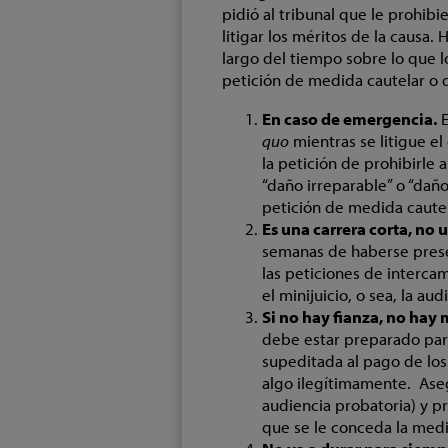
pidió al tribunal que le prohib
litigar los méritos de la causa
largo del tiempo sobre lo que 
petición de medida cautelar o d
En caso de emergencia.
E
quo
mientras se litigue el
la petición de prohibirle
“daño irreparable” o “dañ
petición de medida cautel
Es una carrera corta, no
semanas de haberse prese
las peticiones de interca
el minijuicio, o sea, la au
Si no hay fianza, no hay
debe estar preparado para
supeditada al pago de los 
algo ilegítimamente. Aseg
audiencia probatoria) y p
que se le conceda la medi