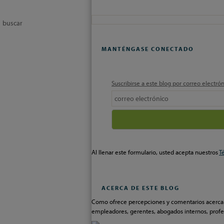
ON
LINKEDIN
MANTÉNGASE CONECTADO
Suscribirse a este blog por correo electró
Your
website
url
Al llenar este formulario, usted acepta nuestros
T
ACERCA DE ESTE BLOG
Como ofrece percepciones y comentarios acerca de
empleadores, gerentes, abogados internos, profe