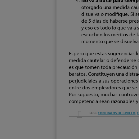
No va a durar para siemp
otorgado una medida caut
disuelva o modifique. Si s
de 5 días de haberse pres
y eso es todo lo que va a
escuchen los méritos de l
momento que se disuelva
Espero que estas sugerencias l
medida cautelar o defenderse d
es que tomen toda precaución ra
baratos. Constituyen una distra
perjudiciales a sus operaciones
entre dos empleadores que se 
Por supuesto, muchas controver
competencia sean razonables y
EMAIL
CONTRATOS DE EMPLEO,
C
TAGS:
TWEET
LIKE
SHARE
THIS
THIS
THIS
THIS
POST
POST
POST
POST