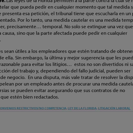
re.
Las leyes de la Florida permiten a la parte contra la cual se 
elar que pueda pedir en cualquier momento que tal medida 
e presenta esa petición, el tribunal tiene que escucharla en un 
entado. Por lo tanto, una medida cautelar es una medida temp
 ser, precisamente… temporal. No solo se extingue una vez que
a causa, sino que la parte afectada puede pedir en cualquier
.
es sean útiles a los empleadores que estén tratando de obtene
e ella. Sin embargo, la última y mejor sugerencia que les pue
zonable para evitar los litigios… estos no son divertidos ni s
cción del trabajo y, dependiendo del fallo judicial, pueden ser
 de negocio. En una disputa, más vale tratar de resolver la dis
pelean por un empleado antes de procurar una medida cautela
sias se pueden evitar asegurando que sus contratos de no
 que estén bien redactados.
ONVENIOS RESTRICTIVOS/NO COMPETENCIA,
LEY DE LA FLORIDA,
LITIGACIÓN LABORAL