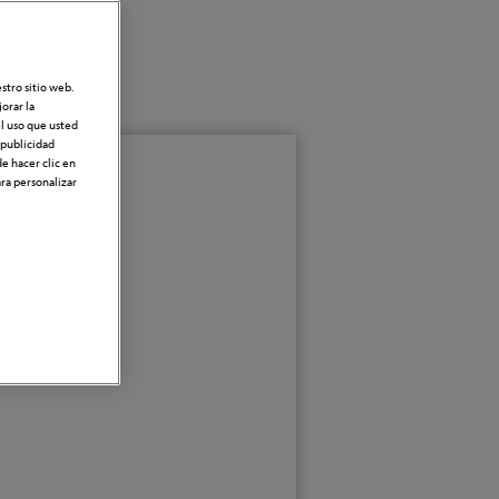
Y
estro sitio web.
orar la
el uso que usted
r publicidad
e hacer clic en
ara personalizar
a carrera