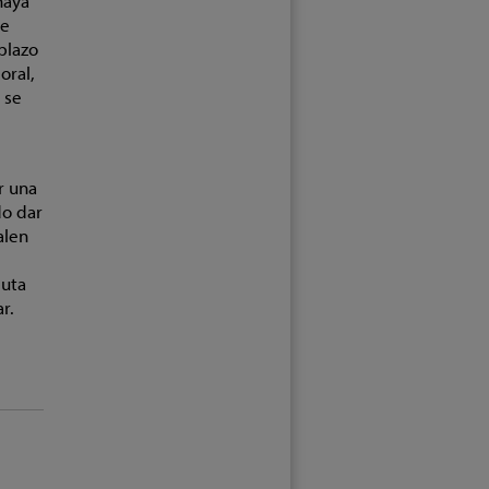
haya
se
plazo
oral,
 se
r una
do dar
alen
puta
r.