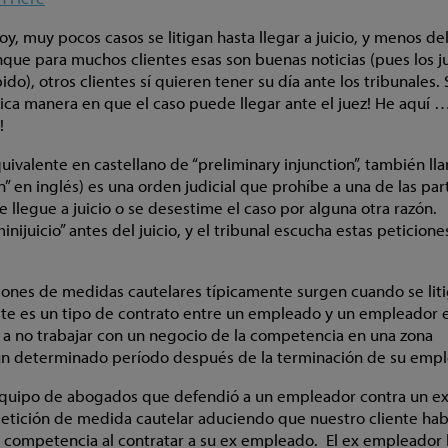
y, muy pocos casos se litigan hasta llegar a juicio, y menos de
nque para muchos clientes esas son buenas noticias (pues los ju
o), otros clientes sí quieren tener su día ante los tribunales. 
ica manera en que el caso puede llegar ante el juez! He aquí ….
!
uivalente en castellano de “preliminary injunction”, también l
 en inglés) es una orden judicial que prohíbe a una de las par
 llegue a juicio o se desestime el caso por alguna otra razón.
nijuicio” antes del juicio, y el tribunal escucha estas peticione
iciones de medidas cautelares típicamente surgen cuando se lit
te es un tipo de contrato entre un empleado y un empleador e
a no trabajar con un negocio de la competencia en una zona
 un determinado período después de la terminación de su empl
quipo de abogados que defendió a un empleador contra un e
etición de medida cautelar aduciendo que nuestro cliente hab
 competencia al contratar a su ex empleado. El ex empleador 