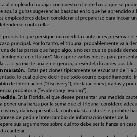
iera al empleado trabajar con nuestro cliente hasta que se pudi
. He aquí algunas sugerencias basadas en lo que he aprendido a 
los empleadores deben considerar al prepararse para incoar un
efenderse contra ella:
l propósito que persigue una medida cautelar es preservar el
 caso principal. Por lo tanto, el tribunal probablemente va a d
 a una de las partes que hago algo, a no ser que se pueda demo
o inminente en el futuro”. No espere varios meses para present
ar… si ya existe una emergencia, preséntela lo antes posible.
 un maratón
. Estas peticiones típicamente se escuchan de 1 a 3
ntado, lo cual quiere decir que todo ocurre expeditamente, i
mbio de información (“discovery”), declaraciones juradas y por 
diencia probatoria (“evidentiary hearing”).
 medida.
En la Florida, el que desee presentar una medida caute
 poner una fianza por la suma que el tribunal considere adec
costos y daños que sufra la contraria si a esta se le prohíbe ha
úrese de pedir el intercambio de información (antes de la
repare sus argumentos sobre cuánto debe ser la fianza en caso
da cautelar.