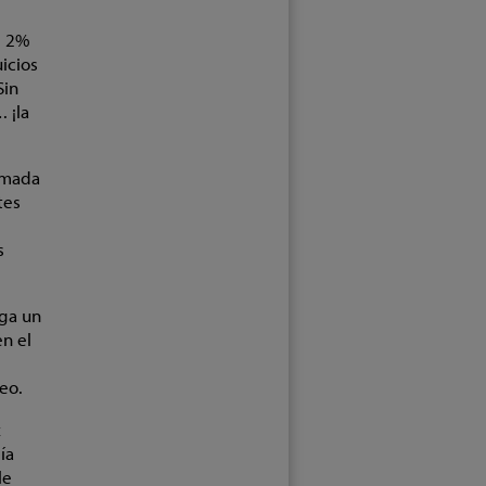
l 2%
icios
Sin
 ¡la
lamada
tes
s
iga un
n el
eo.
x
ía
le