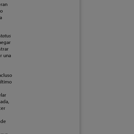
eran
lo
a
status
enegar
strar
ar una
ncluso
último
lar
uada,
cer
 de