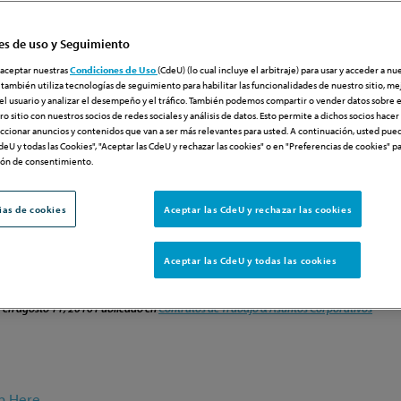
es de uso y Seguimiento
PUBLISHED B
aceptar nuestras
Condiciones de Uso
(CdeU) (lo cual incluye el arbitraje) para usar y acceder a nu
 también utiliza tecnologías de seguimiento para habilitar las funcionalidades de nuestro sitio, mej
el usuario y analizar el desempeño y el tráfico. También podemos compartir o vender datos sobre 
o sitio con nuestros socios de redes sociales y análisis de datos. Esto permite a dichos socios hace
eccionar anuncios y contenidos que van a ser más relevantes para usted. A continuación, usted pued
deU y todas las Cookies", "Aceptar las CdeU y rechazar las cookies" o en "Preferencias de cookies" p
tos Corporativos
>
Cuando un empleado en la Florida se va con la competencia: Bienvenidos a l
ión de consentimiento.
o en la Florida se va con la
ias de cookies
Aceptar las CdeU y rechazar las cookies
enidos a la carrera corta de las
Aceptar las CdeU y todas las cookies
es
r en
agosto 11, 2016
Publicado en
Contratos de Trabajo & Asuntos Corporativos
on Here