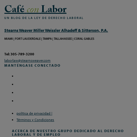
Café
con
Labor
UN
BLOG
DE
LA
LEY
DE
DERECHO
LABORAL
Stearns Weaver Miller Weissler Alhadeff & Sitterson, P.A.
MIAMI
FORT LAUDERDALE
TAMPA
TALLAHASSEE
CORAL GABLES
Tel: 305-789-3200
laborlaw@stearnsweaver.com
MANTÉNGASE CONECTADO
política de privacidad |
Términos y Condiciones
ACERCA DE NUESTRO GRUPO DEDICADO AL DERECHO
LABORAL Y DE EMPLEO