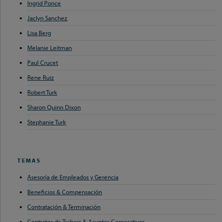
Ingrid Ponce
Jaclyn Sanchez
Lisa Berg
Melanie Leitman
Paul Crucet
Rene Ruiz
Robert Turk
Sharon Quinn Dixon
Stephanie Turk
TEMAS
Asesoría de Empleados y Gerencia
Beneficios & Compensación
Contratación & Terminación
Contratos de Trabajo & Asuntos Corporativos