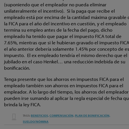
(suponiendo que el empleador no pueda eliminar
unilateralmente el incentivo). Si la paga que recibe el
empleado está por encima de la cantidad máxima gravable 
la FICA para el año del incentivo en cuestión, y el empleado
termina su empleo antes de la fecha del pago, dicho
empleado ha tenido que pagar el impuesto FICA total de
7.65%, mientras que si le hubieran gravado el impuesto FIC
el año anterior debería solamente 1.45% por concepto de e
impuesto. El ex empleado tendría el mismo derecho que el
jubilado en el caso Henkel… una reducción indebida de su
bonificación.
Tenga presente que los ahorros en impuestos FICA para el
empleado también son ahorros en impuestos FICA para el
empleador. A lo largo del tiempo, los ahorros del empleador
pueden irse sumando al aplicar la regla especial de fecha q
brinda la ley FICA.
EMAIL
BENEFICIOS,
COMPENSACIÓN,
PLAN DE BONIFICACIÓN,
TAGS:
TWEET
LIKE
SHARE
THIS
SUELDO/NÓMINA