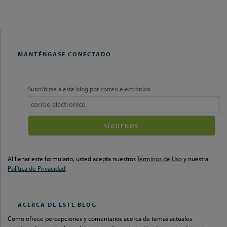
THIS
THIS
THIS
POST
POST
POST
POST
ON
LINKEDIN
MANTÉNGASE CONECTADO
Suscribirse a este blog por correo electrónico
Your
website
url
Al llenar este formulario, usted acepta nuestros
Términos de Uso
y nuestra
Política de Privacidad
.
ACERCA DE ESTE BLOG
Como ofrece percepciones y comentarios acerca de temas actuales