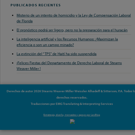
PUBLICADOS RECIENTES
Misterio de un intento de homicidio y la Ley de Compensación Laboral
de Florida
El pronóstico podrá ser ligero, pero no la preparación para el huracán
La inteligencia artificial y los Recursos Humanos: ¿Maximizan la
eficiencia o son un campo minado?
La extinción del “TPS” de Haití ha sido suspendida
¡Felices Fiestas del Departamento de Derecho Laboral de Stearns
Weaver Miller !
Derechos de autor 2026 Stearns Weaver Miller Weissler Alhadeff & Sitterson, P.A. Todos l
derechos reservados.
Traducciones por EMG Translating & Interpreting Services
Estrategia, diseño, mercadeo y apoyo por
LexBlog