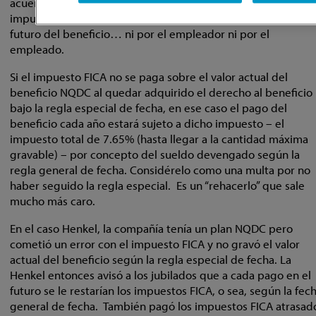
acuerdo con la regla especial de fecha, en ese caso el
impuesto FICA nunca se va a tener que pagar por el pago
futuro del beneficio… ni por el empleador ni por el
empleado.
Si el impuesto FICA no se paga sobre el valor actual del
beneficio NQDC al quedar adquirido el derecho al beneficio
bajo la regla especial de fecha, en ese caso el pago del
beneficio cada año estará sujeto a dicho impuesto – el
impuesto total de 7.65% (hasta llegar a la cantidad máxima
gravable) – por concepto del sueldo devengado según la
regla general de fecha. Considérelo como una multa por no
haber seguido la regla especial. Es un “rehacerlo” que sale
mucho más caro.
En el caso Henkel, la compañía tenía un plan NQDC pero
cometió un error con el impuesto FICA y no gravó el valor
actual del beneficio según la regla especial de fecha. La
Henkel entonces avisó a los jubilados que a cada pago en el
futuro se le restarían los impuestos FICA, o sea, según la fec
general de fecha. También pagó los impuestos FICA atrasad